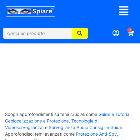
0
Blog Spiare.it
Scopri approfondimenti su temi cruciali come
Guide e Tutorial
,
Geolocalizzazione e Protezione
,
Tecnologie di
Videosorveglianza
, e
Sorveglianza Audio Consigli e Guide
.
Approfondisci temi avanzati come
Protezione Anti-Spy
,