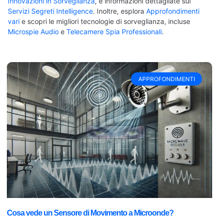
Innovazioni in Sorveglianza
, e informazioni dettagliate sui
Servizi Segreti Intelligence
. Inoltre, esplora
Approfondimenti
vari
e scopri le migliori tecnologie di sorveglianza, incluse
Microspie Audio
e
Telecamere Spia Professionali
.
APPROFONDIMENTI
Cosa vede un Sensore di Movimento a Microonde?