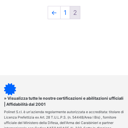
←
1
2
» Visualizza tutte le nostre certificazioni e abilitazioni ufficiali
| Affidabilità dal 2001
Polinet S.r.l. è un'azienda regolarmente autorizzata e accreditata: titolare di
Licenza Prefettizia ex Art. 28 T.U.L.P.S. (n. 54448/Area I Bis) , fornitore
ufficiale del Ministero della Difesa, dell'Arma dei Carabinieri e partner