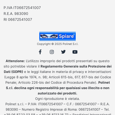
P.IVA IT06672541007
R.E.A. 983090
RI 06672541007
Copyright © 2025 Polinet S.r.l.
Attenzione:
L’utilizzo improprio dei prodotti presentati su questo
sito potrebbe violare il
Regolamento Generale sulla Protezione dei
Dati (GDPR)
e le leggi italiane in materia di privacy e intercettazioni
(Legge 8 aprile 1974, n. 98; Articoli 615-bis, 617, 617-bis del Codice
Penale; Articolo 226-bis del Codice di Procedura Penale).
Polinet
S.r.l. declina ogni responsabilità per qualsiasi uso illecito o non
autorizzato dei prodotti.
Ogni riproduzione è vietata.
Polinet s.r.l. – P.IVA: IT06672541007 – C.F.: 06672541007 – R.E.A.
983090 – Numero Registro Imprese di Roma: 06672541007 – Tel.
+39 06 87.23.03.58 – +39 06 87.13.16.72 – Spedizioni Internazionali